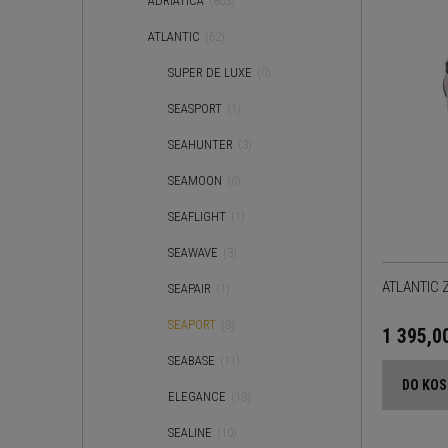
ADRIATICA
(863)
ATLANTIC
(62)
SUPER DE LUXE
(0)
SEASPORT
(1)
SEAHUNTER
(3)
SEAMOON
(0)
SEAFLIGHT
(1)
SEAWAVE
(3)
ATLANTIC 
SEAPAIR
(1)
SEAPORT
(3)
1 395,0
SEABASE
(11)
DO KO
ELEGANCE
(13)
SEALINE
(10)