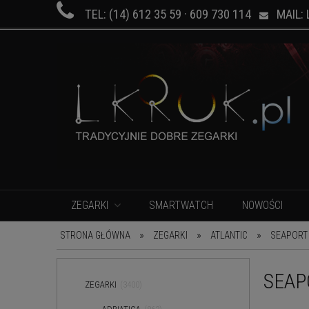

TEL: (14) 612 35 59 · 609 730 114
MAIL: 

ZEGARKI
SMARTWATCH
NOWOŚCI
»
»
»
STRONA GŁÓWNA
ZEGARKI
ATLANTIC
SEAPORT
SEAP
ZEGARKI
(3400)