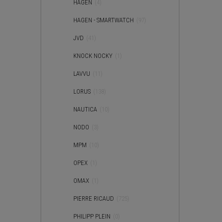
HAGEN
(4)
HAGEN - SMARTWATCH
(97)
JVD
(41)
KNOCK NOCKY
(1)
LAVVU
(11)
LORUS
(138)
NAUTICA
(10)
NODO
(3)
MPM
(10)
OPEX
(1)
OMAX
(1)
PIERRE RICAUD
(725)
PHILIPP PLEIN
(0)