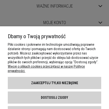
WAŻNE INFORMACJE
MOJE KONTO
Dbamy o Twoją prywatność
DARMOWA DOSTAWA
Pliki cookies i pokrewne im technologie umożliwiają poprawne
Powyżej 89zł
PRZESYŁKA GRATIS
działanie strony i pomagają nam dostosować ofertę do Twoich
potrzeb. Możesz zaakceptować wykorzystanie przez nas
Odbiór osobisty
gratis
wszystkich tych plików i przejść do sklepu lub dostosować użycie
plików do swoich preferencji, wybierając opcję "Dostosuj zgody".
Poczta Polska - ekonomiczna
7,50 zł
Więcej o plikach cookies przeczytasz w naszej Polityce
prywatności.
Poczta Polska - priorytet
8,50 zł
Paczkomaty InPost
11,9 zł
ZAAKCEPTUJ TYLKO NIEZBĘDNE
Poczta Polska - priorytet za pobraniem
25 zł
Kurier DHL
19 zł
DOSTOSUJ ZGODY
Kurier DHL - za pobraniem
29zł