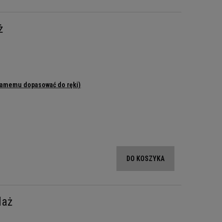
ż
samemu dopasować do ręki)
DO KOSZYKA
daż