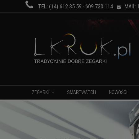

TEL: (14) 612 35 59 · 609 730 114
MAIL: 

ZEGARKI
SMARTWATCH
NOWOŚCI